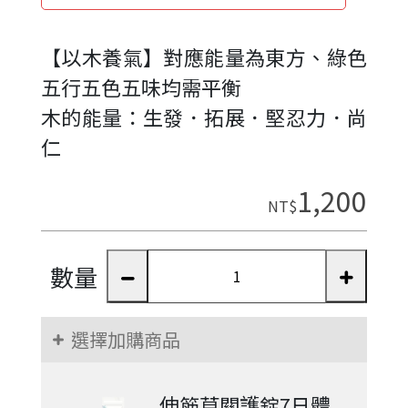
【以木養氣】對應能量為東方、綠色
五行五色五味均需平衡
木的能量：生發．拓展．堅忍力．尚
仁
1,200
NT$
數量
選擇加購商品
伸筋草關護錠7日體