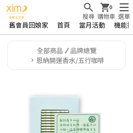
0
搜尋
購物車
選單
舊會員回娘家
首頁
當月活動
機能
全部商品
品牌總覽
恩納開運香水/五行咖啡