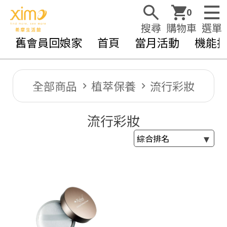
0
搜尋
購物車
選單
舊會員回娘家
首頁
當月活動
機能
全部商品
植萃保養
流行彩妝
流行彩妝