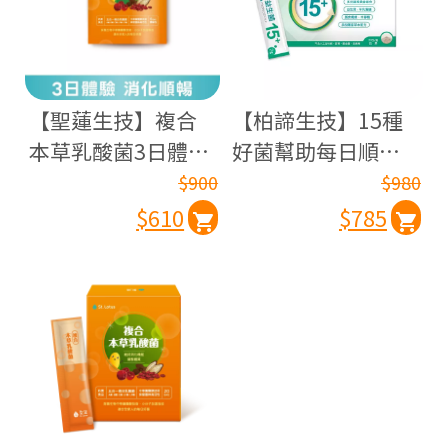
【聖蓮生技】複合
【柏諦生技】15種
本草乳酸菌3日體驗
好菌幫助每日順
包5入組 (6袋/包)-效
暢！草本益生菌 (30
$900
$980
期：2027.03.03
包/盒)
$610
$785