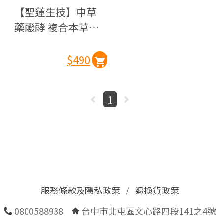
【聖蓮生技】中草
藥醱酵 複合本草乳
酸菌(20入/盒)
$490
1
服務條款及隱私政策
退換貨政策
0800588938
台中市北屯區文心路四段141之4號