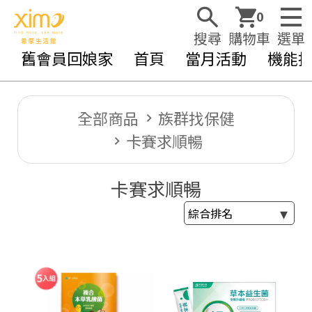
0
搜尋
購物車
選單
舊會員回娘家
首頁
當月活動
機能
全部商品
族群找保健
卡賽求順暢
卡賽求順暢