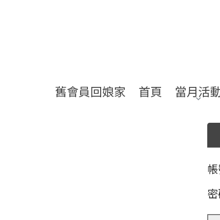
舊會員回娘家
首頁
當月活
帳
密