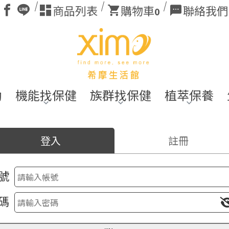
商品列表
購物車
聯絡我們
0
動
機能找保健
族群找保健
植萃保養
登入
註冊
號
碼