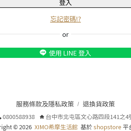
登入
忘記密碼!?
or
使用 LINE 登入
服務條款及隱私政策
退換貨政策
0800588938
台中市北屯區文心路四段141之4
right ©
2026
XIMO希摩生活館
基於
shopstore
平