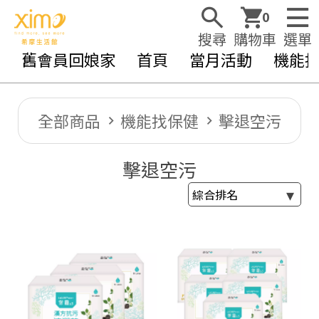
0
搜尋
購物車
選單
舊會員回娘家
首頁
當月活動
機能
全部商品
機能找保健
擊退空污
擊退空污