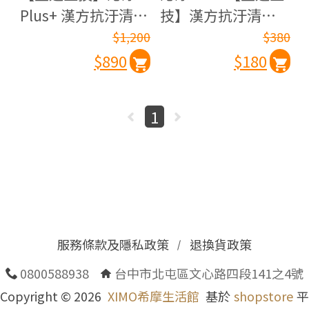
Plus+ 漢方抗汙清潤
技】漢方抗汙清潤
茶 LACURE 禦霾2.5
茶 LACURE禦霾2.5
$1,200
$380
(15入/盒)
體驗包(2入/包)
$890
$180
1
服務條款及隱私政策
退換貨政策
0800588938
台中市北屯區文心路四段141之4號
Copyright ©
2026
XIMO希摩生活館
基於
shopstore
平