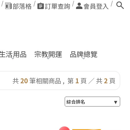
部落格
訂單查詢
會員登入
生活用品
宗教開運
品牌總覽
共
20
筆相關商品 ,
第
1
頁 ／ 共
2
頁