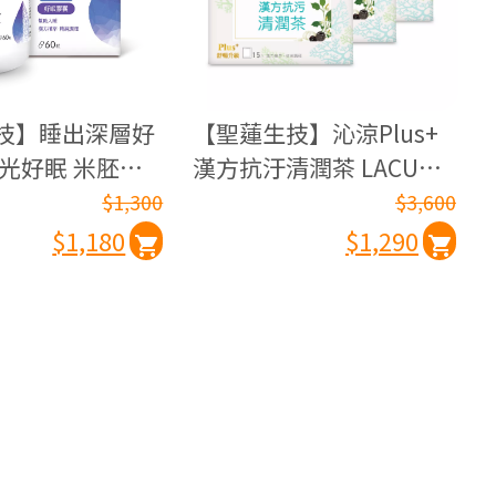
技】睡出深層好
【聖蓮生技】沁涼Plus+
月光好眠 米胚芽
漢方抗汙清潤茶 LACURE
罐)
禦霾2.5 三入組(15入/盒)
$1,300
$3,600
$1,180
$1,290