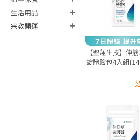
生活用品
宗教開運
【聖蓮生技】伸筋
錠體驗包4入組(14
效期：2027.02.18
$