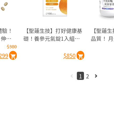
體驗！
【聖蓮生技】打好健康基
【聖蓮生
 伸筋
礎！養參元氣錠1入組
品質！ 
4錠/
(100公克/罐)
EX(60粒/
$380
299
$850
1
2