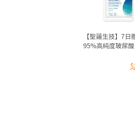
【聖蓮生技】7日
95%高純度玻尿酸
草關護錠體驗包(1
包)
$