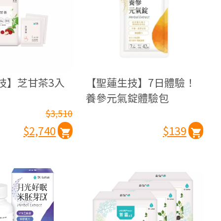
技】芝甘茶3入
【聖蓮生技】7日體驗！
養參元氣錠體驗包
$3,510
$2,740
$139