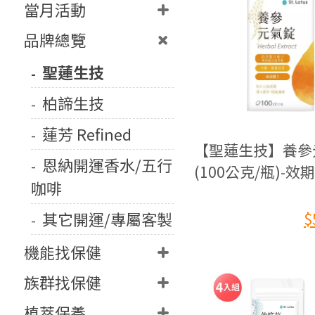
當月活動
品牌總覽
聖蓮生技
柏諦生技
蓮芳 Refined
【聖蓮生技】養參
恩納開運香水/五行
(100公克/瓶)-效
咖啡
2027.02.11
$
其它開運/專屬客製
機能找保健
族群找保健
植萃保養