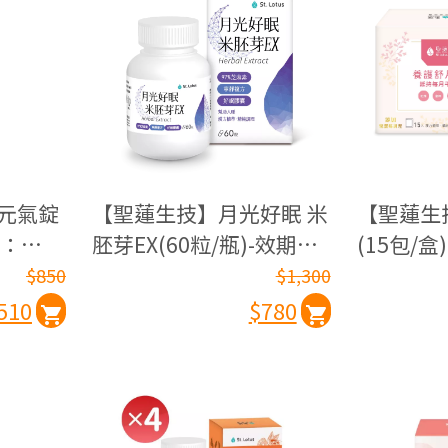
元氣錠
【聖蓮生技】月光好眠 米
【聖蓮生
期：
胚芽EX(60粒/瓶)-效期：
(15包/盒
2027.02.10
2027.01.
$850
$1,300
510
$780