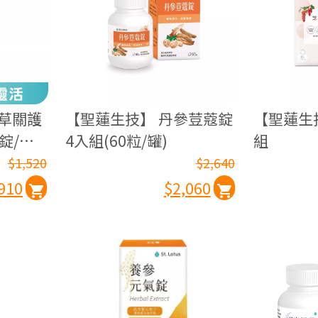
草關護
【聖蓮生技】 丹參荳蔻錠
【聖蓮生
錠/包)-
4入組(60粒/罐)
組
$1,520
$2,640
910
$2,060