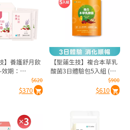
技】養護舒月飲
【聖蓮生技】複合本草乳
)-效期：
酸菌3日體驗包5入組 (6
19
袋/包)-效期：2027.03.03
$620
$900
$370
$610