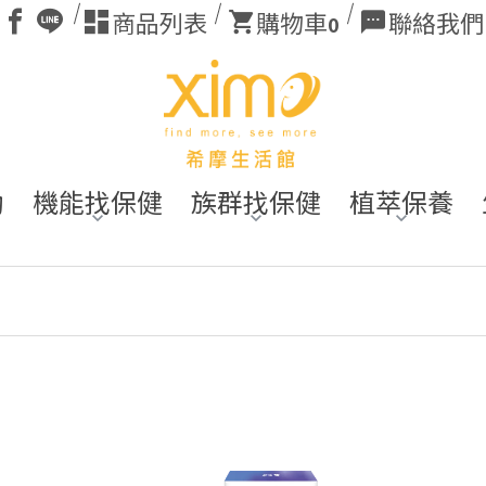
商品列表
購物車
聯絡我們
0
動
機能找保健
族群找保健
植萃保養