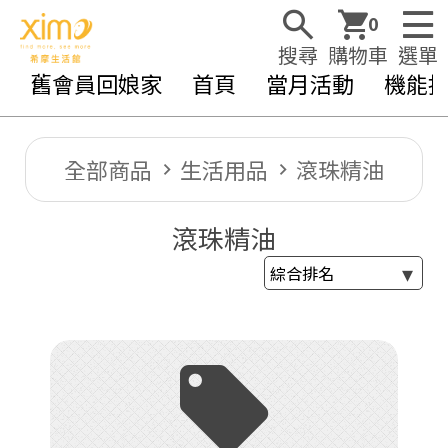
0
搜尋
購物車
選單
舊會員回娘家
首頁
當月活動
機能
全部商品
生活用品
滾珠精油
滾珠精油