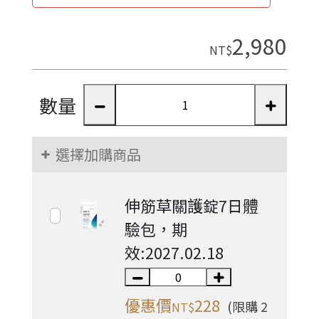
2,980
NT$
數量
選擇加購商品
伸筋草關護錠7日體
驗包，期
效:2027.02.18
優惠價
228
(限購 2
NT$