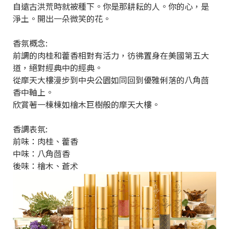
自遠古洪荒時就被種下。你是那耕耘的人。你的心，是
淨土。開出一朵微笑的花。
香氛概念:
前調的肉桂和藿香相對有活力，彷彿置身在美國第五大
道，絕對經典中的經典。
從摩天大樓漫步到中央公園如同回到優雅俐落的八角茴
香中軸上。
欣賞著一棟棟如檜木巨樹般的摩天大樓。
香調表氛:
前味：肉桂、藿香
中味：八角茴香
後味：檜木、蒼术