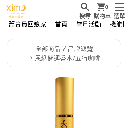
0
搜尋
購物車
選單
舊會員回娘家
首頁
當月活動
機能
全部商品
品牌總覽
恩納開運香水/五行咖啡