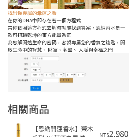
找出你專屬的幸運之香
在你的DNA中即存在著一個方程式
當你依照這方程式去解時就能找到答案，恩納香水是一
款可扭轉乾坤的東方能量香氣
為您解開這生命的密碼，客製專屬您的香氣之鑰匙，開
啟生命中的智慧、 財富、名聲、 人脈與幸福之門
相關商品
【恩納開運香水】榮木
2,980
NT$