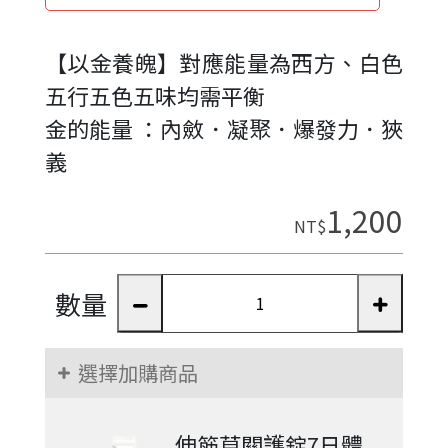
【以金養魄】對應能量為西方、白色
五行五色五味均需平衡
金的能量 ：內斂．凝聚．爆發力．狹
義
1,200
NT$
數量
選擇加購商品
伸筋草關護錠7日體