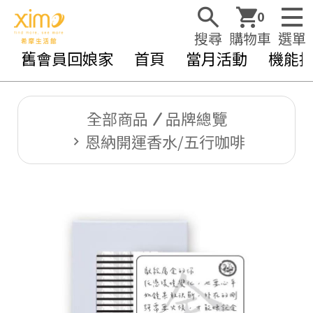
0
搜尋
購物車
選單
舊會員回娘家
首頁
當月活動
機能
全部商品
品牌總覽
恩納開運香水/五行咖啡