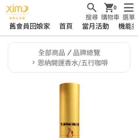
0
搜尋
購物車
選單
舊會員回娘家
首頁
當月活動
機能
全部商品
品牌總覽
恩納開運香水/五行咖啡