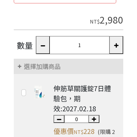
2,980
NT$
數量
選擇加購商品
伸筋草關護錠7日體
驗包，期
效:2027.02.18
優惠價
228
(限購 2
NT$