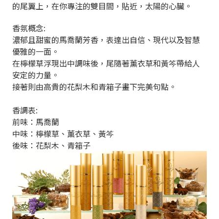
的尾翼上，在你專注的雙目間，貼近，太陽的心臟。
香氛概念:
濃郁且甜蜜的馬喬蘭芳香，表達出自信、現代以及智慧
優雅的一面。
在檸檬草浮現出中調味後，尾隨著薰衣草和黃笒帶給人
安定的力量。
接著則由高貴的花梨木和青箱子畫下完美句點。
香調表:
前味：馬喬蘭
中味：檸檬草、薰衣草、黃笒
後味：花梨木、青箱子