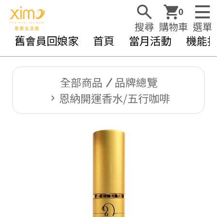
0
搜尋
購物車
選單
舊會員回娘家
首頁
當月活動
機能
全部商品
品牌總覽
恩納開運香水/五行咖啡