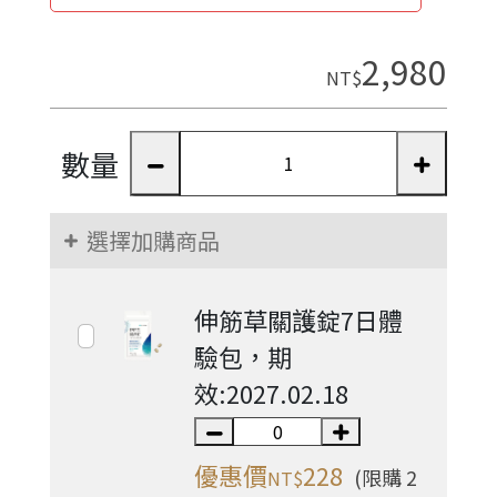
2,980
NT$
數量
選擇加購商品
伸筋草關護錠7日體
驗包，期
效:2027.02.18
優惠價
228
(限購 2
NT$