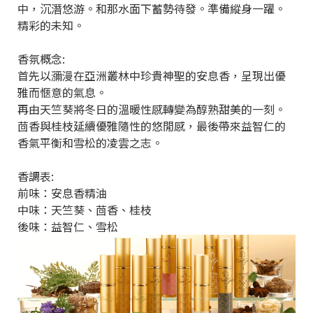
中，沉潛悠游。和那水面下蓄勢待發。準備縱身一躍。
精彩的未知。
香氛概念:
首先以瀰漫在亞洲叢林中珍貴神聖的安息香，呈現出優
雅而愜意的氣息。
再由天竺葵將冬日的溫暖性感轉變為醇熟甜美的一刻。
茴香與桂枝延續優雅隨性的悠閒感，最後帶來益智仁的
香氣平衡和雪松的凌雲之志。
香調表:
前味：安息香精油
中味：天竺葵、茴香、桂枝
後味：益智仁、雪松