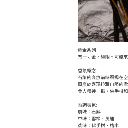
耀金系列
有一寸金，耀眼。可能來
香氛概念:
石斛的奔放前味飄揚在空
原產於喜瑪拉雅山脈的雪
令人精神一振，佛手柑和
香調表氛:
前味：石斛
中味：雪松、黃連
後味：佛手柑、檜木