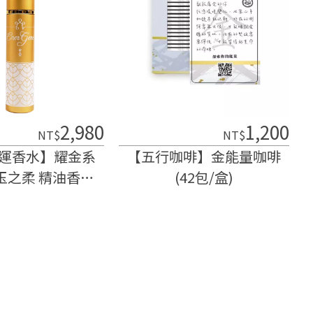
2,980
1,200
NT$
NT$
運香水】耀金系
【五行咖啡】金能量咖啡
珠玉之柔 精油香水
(42包/盒)
(15ml)