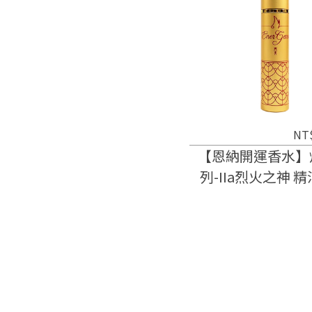
NT
【恩納開運香水】
列-IIa烈火之神 
(15ml)