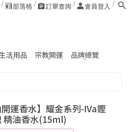
部落格
訂單查詢
會員登入
生活用品
宗教開運
品牌總覽
開運香水】耀金系列-IVa鏗
 精油香水(15ml)