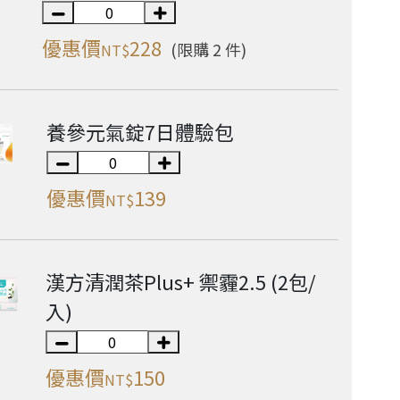
優惠價
228
(限購 2 件)
NT$
養參元氣錠7日體驗包
優惠價
139
NT$
漢方清潤茶Plus+ 禦霾2.5 (2包/
入)
優惠價
150
NT$