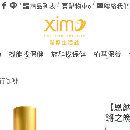
商品列表
購物車
聯絡我們
0
動
機能找保健
族群找保健
植萃保養
行咖啡
【恩納
鏘之魄