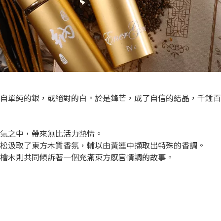
自單純的銀，或絕對的白。於是鋒芒，成了自信的結晶，千錘百
氣之中，帶來無比活力熱情。
松汲取了東方木質香氛，輔以由黃連中擷取出特殊的香調。
檜木則共同傾訴著一個充滿東方感官情調的故事。