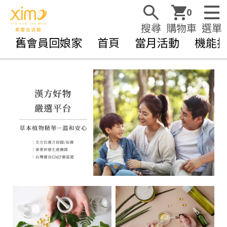
0
搜尋
購物車
選單
舊會員回娘家
首頁
當月活動
機能