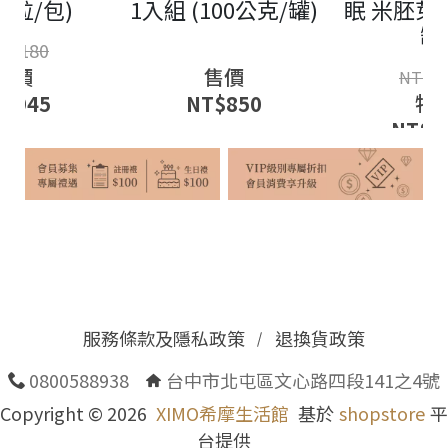
30粒/包)
1入組 (100公克/罐)
眠 米胚芽E
罐
1180
$
特價
售價
1
NT$
特
T$
945
NT$
850
NT$
1
服務條款及隱私政策
退換貨政策
0800588938
台中市北屯區文心路四段141之4號
Copyright ©
2026
XIMO希摩生活館
基於
shopstore
平
台提供