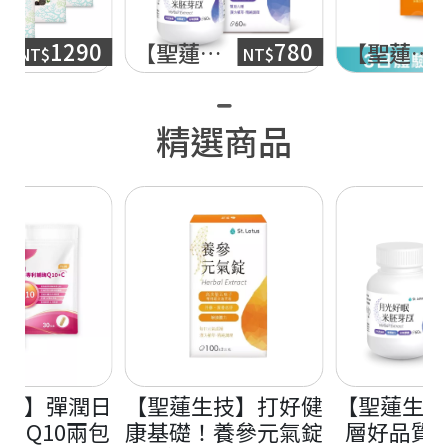
780
1290
【聖蓮生技】月光好眠 米胚芽EX(60粒/瓶)-效期：2027.02.10
【聖蓮生技】複合本草乳酸菌3日體驗包5入組 (6袋/包)-效期：2027.03.03
NT$
NT$
精選商品
生技】彈潤日
【聖蓮生技】打好健
【聖蓮生技
酶Q10兩包
康基礎！養參元氣錠
層好品質！