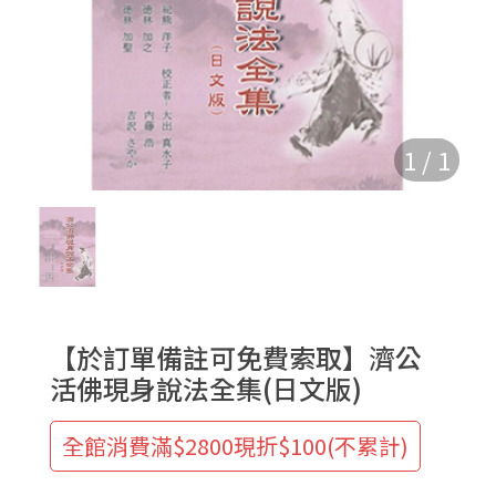
1
/
1
【於訂單備註可免費索取】濟公
活佛現身說法全集(日文版)
全館消費滿$2800現折$100(不累計)