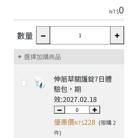
0
NT$
數量
選擇加購商品
伸筋草關護錠7日體
驗包，期
效:2027.02.18
優惠價
228
(限購 2
NT$
件)