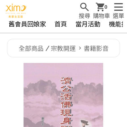
0
搜尋
購物車
選單
舊會員回娘家
首頁
當月活動
機能
全部商品
宗教開運
書籍影音