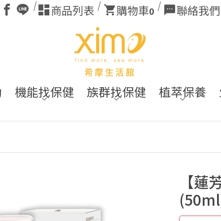
商品列表
購物車
聯絡我們
0
動
機能找保健
族群找保健
植萃保養
【蓮芳
(50ml