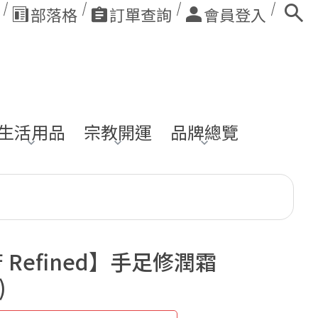
部落格
訂單查詢
會員登入
生活用品
宗教開運
品牌總覽
 Refined】手足修潤霜
)