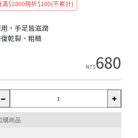
滿$2800現折$100(不累計)
兩用，手足皆滋潤
修復乾裂、粗糙
680
NT$
加購商品