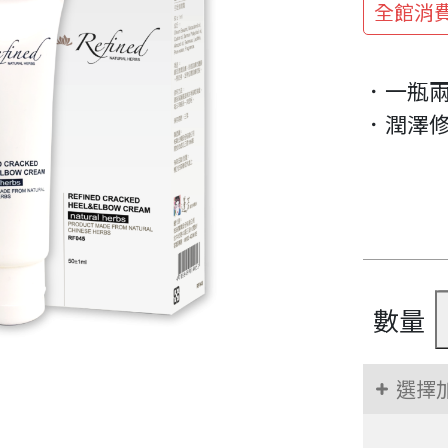
全館消費
．一瓶
．潤澤
數量
選擇