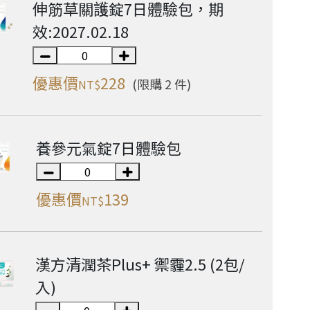
伸筋草關護錠7日體驗包，期
效:2027.02.18
優惠價
228
(限購 2 件)
NT$
養參元氣錠7日體驗包
優惠價
139
NT$
漢方清潤茶Plus+ 禦霾2.5 (2包/
入)