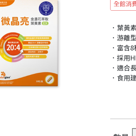
全館消費
．葉黃素
．游離
．富含
．採用H
．適合長
．食用建