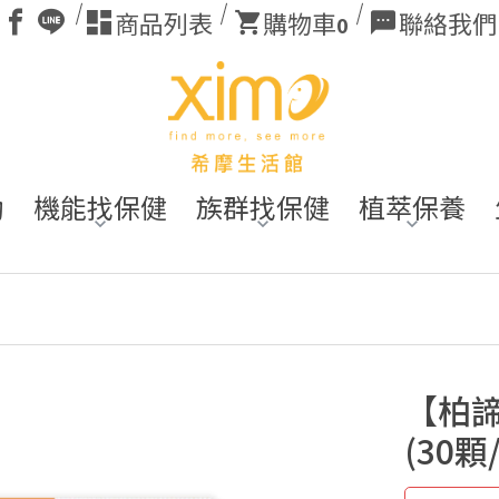
商品列表
購物車
聯絡我們
0
動
機能找保健
族群找保健
植萃保養
【柏
(30顆