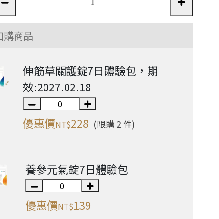
加購商品
伸筋草關護錠7日體驗包，期
效:2027.02.18
優惠價
228
(限購 2 件)
NT$
養參元氣錠7日體驗包
優惠價
139
NT$