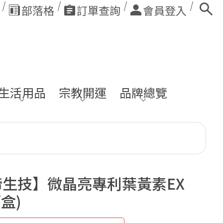
部落格
訂單查詢
會員登入
生活用品
宗教開運
品牌總覽
諦生技】微晶亮專利葉黃素EX
/盒)