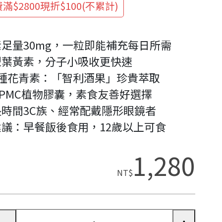
滿$2800現折$100(不累計)
足量30mg，一粒即能補充每日所需
型葉黃素，分子小吸收更快速
8種花青素：「智利酒果」珍貴萃取
PMC植物膠囊，素食友善好選擇
時間3C族、經常配戴隱形眼鏡者
議：早餐飯後食用，12歲以上可食
1,280
NT$