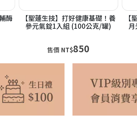
礎！養
【聖蓮生技】睡出深層好品質！
【聖
罐)
月光好眠 米胚芽EX(60粒/罐)
汙清
1300
NT$
1180
特價
NT$