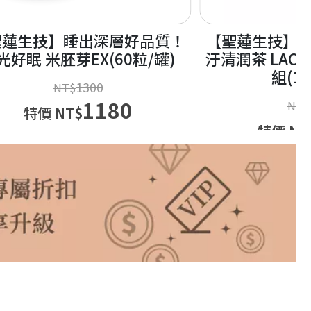
蓮生技】沁涼Plus+ 漢方抗
【聖蓮生技】9
潤茶 LACURE 禦霾2.5 五入
伸筋草關護錠
組(15入/盒)
NT
6000
NT$
特價
NT
1930
特價
NT$