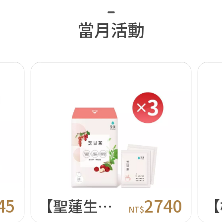
當月活動
45
2740
【聖蓮生技】芝甘茶3入組
NT$