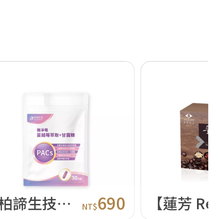
690
【柏諦生技】馥淨莓蔓越莓萃取+甘露糖
NT$