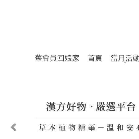
舊會員回娘家
首頁
當月活