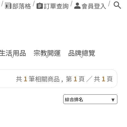
部落格
訂單查詢
會員登入
生活用品
宗教開運
品牌總覽
共
1
筆相關商品 ,
第
1
頁 ／ 共
1
頁