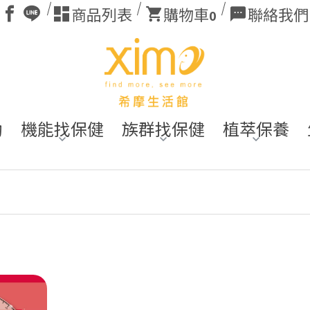
商品列表
購物車
聯絡我們
0
動
機能找保健
族群找保健
植萃保養