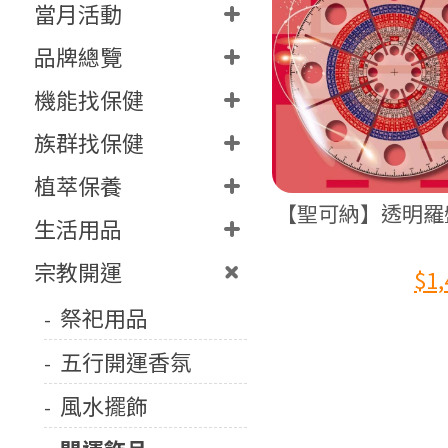
當月活動
品牌總覽
機能找保健
族群找保健
植萃保養
【聖可納】透明羅
生活用品
宗教開運
$1,
祭祀用品
五行開運香氛
風水擺飾