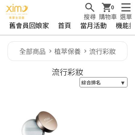
0
搜尋
購物車
選單
舊會員回娘家
首頁
當月活動
機能
全部商品
植萃保養
流行彩妝
流行彩妝