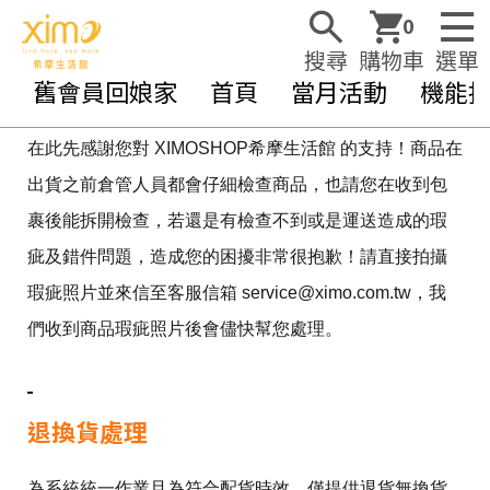
0
搜尋
購物車
選單
舊會員回娘家
首頁
當月活動
機能
在此先感謝您對 XIMOSHOP希摩生活館 的支持！商品在
出貨之前倉管人員都會仔細檢查商品，也請您在收到包
裹後能拆開檢查，若還是有檢查不到或是運送造成的瑕
疵及錯件問題，造成您的困擾非常很抱歉！請直接拍攝
瑕疵照片並來信至客服信箱 service@ximo.com.tw，我
們收到商品瑕疵照片後會儘快幫您處理。
退換貨處理
為系統統一作業且為符合配貨時效，僅提供退貨無換貨