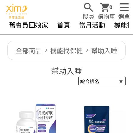
0
搜尋
購物車
選單
舊會員回娘家
首頁
當月活動
機能
全部商品
機能找保健
幫助入睡
幫助入睡