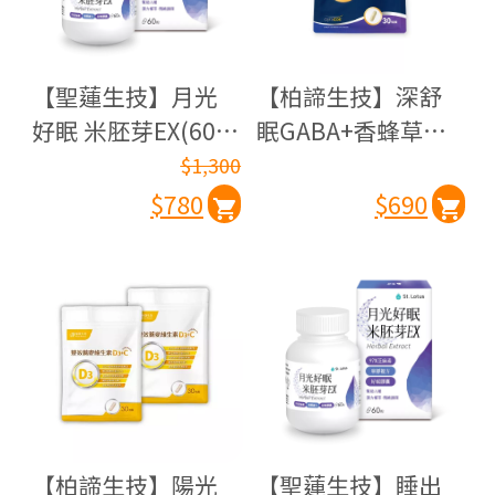
【聖蓮生技】月光
【柏諦生技】深舒
好眠 米胚芽EX(60
眠GABA+香蜂草萃
粒/瓶)-效期：
取物_PLUS(30粒/
$1,300
2027.02.10
包)
$780
$690
【柏諦生技】陽光
【聖蓮生技】睡出