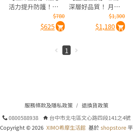
活力提升防護！雙
深層好品質！ 月光
效蕎麥維生素D3+C
好眠 米胚芽EX(60
$780
$1,300
2包組 (30粒/包)
粒/罐)
$625
$1,180
1
服務條款及隱私政策
退換貨政策
0800588938
台中市北屯區文心路四段141之4號
Copyright ©
2026
XIMO希摩生活館
基於
shopstore
平