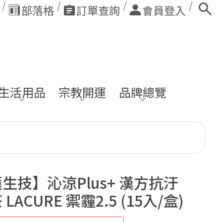
部落格
訂單查詢
會員登入
生活用品
宗教開運
品牌總覽
生技】沁涼Plus+ 漢方抗汙
LACURE 禦霾2.5 (15入/盒)