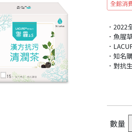
全館消費
．202
．魚腥
．LAC
．知名購
．對抗生
數量