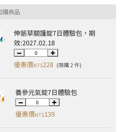
加購商品
伸筋草關護錠7日體驗包，期
效:2027.02.18
優惠價
228
(限購 2 件)
NT$
養參元氣錠7日體驗包
優惠價
139
NT$