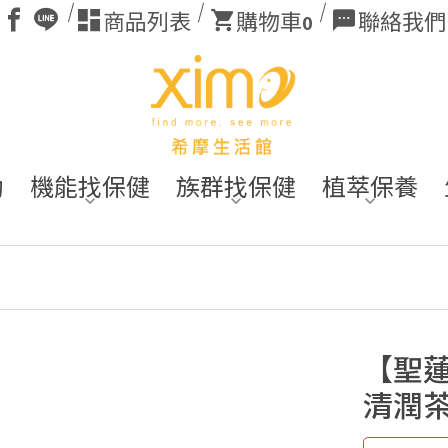
商品列表
購物車
聯絡我們
0
動
機能找保健
族群找保健
植萃保養
【聖蓮
清潤茶 