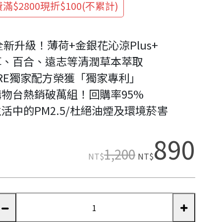
滿$2800現折$100(不累計)
2全新升級！薄荷+金銀花沁涼Plus+
草、百合、遠志等清潤草本萃取
URE獨家配方榮獲「獨家專利」
物台熱銷破萬組！回購率95%
活中的PM2.5/杜絕油煙及環境菸害
890
1,200
NT$
NT$