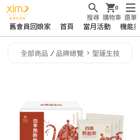
0
搜尋
購物車
選單
舊會員回娘家
首頁
當月活動
機能
全部商品
品牌總覽
聖蓮生技