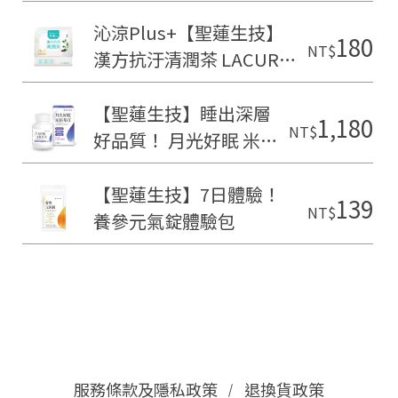
2027.01.19
沁涼Plus+【聖蓮生技】
180
NT$
漢方抗汙清潤茶 LACURE
禦霾2.5體驗包(2入/包)
【聖蓮生技】睡出深層
1,180
NT$
好品質！ 月光好眠 米胚
芽EX(60粒/罐)
【聖蓮生技】7日體驗！
139
NT$
養參元氣錠體驗包
服務條款及隱私政策
退換貨政策