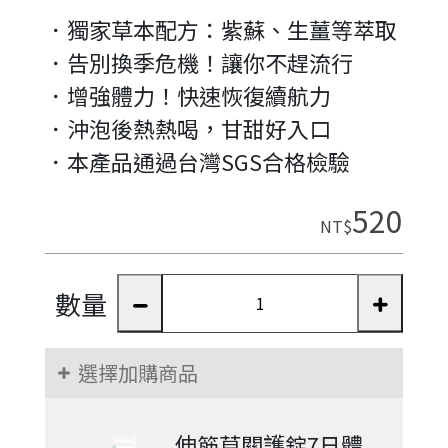
．獨家草本配方：紫蘇、生薑等萃取
．告別換季危機！讓你不趕流行
．增強體力！快速恢復續航力
．沖泡後熱熱喝，甘甜好入口
．本產品通過台灣SGS合格檢驗
520
NT$
數量
選擇加購商品
伸筋草關護錠7日體