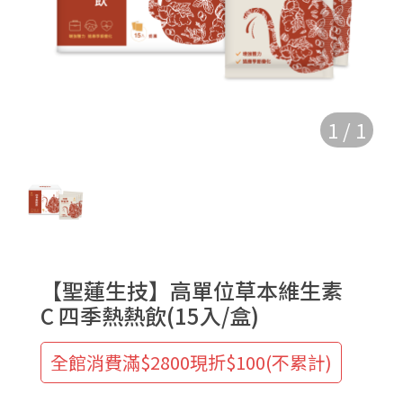
1
/
1
【聖蓮生技】高單位草本維生素
C 四季熱熱飲(15入/盒)
全館消費滿$2800現折$100(不累計)