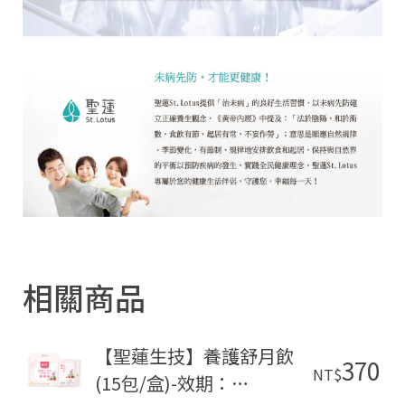
相關商品
【聖蓮生技】養護舒月飲
370
NT$
(15包/盒)-效期：