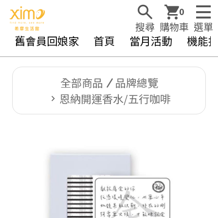
0
搜尋
購物車
選單
舊會員回娘家
首頁
當月活動
機能
全部商品
品牌總覽
恩納開運香水/五行咖啡