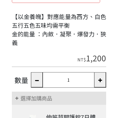
【以金養魄】對應能量為西方、白色
五行五色五味均需平衡
金的能量 ：內斂．凝聚．爆發力．狹
義
1,200
NT$
數量
選擇加購商品
伸筋草關護錠7日體