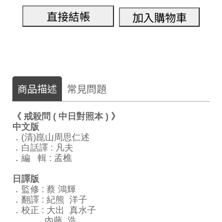
直接結帳
加入購物車
商品描述
常見問題
《 戒殺問 ( 中日對照本 ) 》
中文版
．(清)崑山周思仁述
．白話譯 : 凡夫
．編 輯 : 孟樵
日譯版
．監修 : 蔡 鴻輝
．翻譯 : 紀熊 洋子
．校正 : 大出 真水子
內藤 浩