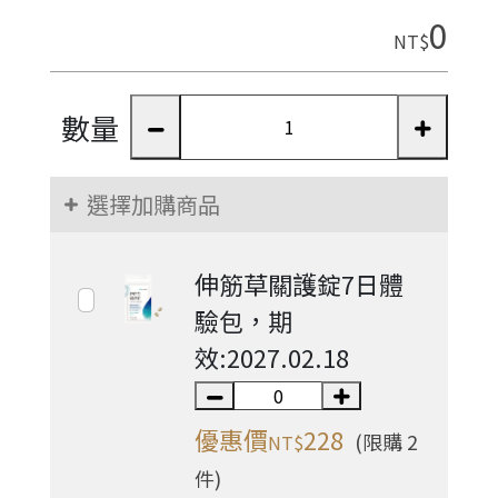
0
NT$
數量
選擇加購商品
伸筋草關護錠7日體
驗包，期
效:2027.02.18
優惠價
228
(限購 2
NT$
件)