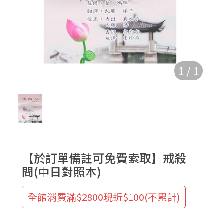
1
/
1
【於訂單備註可免費索取】戒殺
問(中日對照本)
全館消費滿$2800現折$100(不累計)