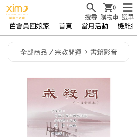
0
搜尋
購物車
選單
舊會員回娘家
首頁
當月活動
機能
全部商品
宗教開運
書籍影音