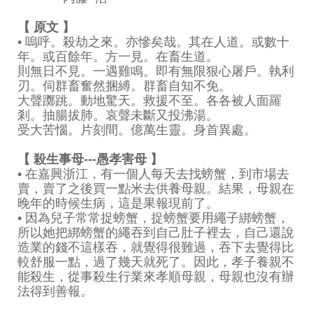
【 原文 】
• 嗚呼。殺劫之來。亦慘矣哉。其在人道。或數十
年。或百餘年。方一見。在畜生道。
則無日不見。一遇雞鳴。即有無限狠心屠戶。執利
刃。伺群畜奮然捆縛。群畜自知不免。
大聲躑跳。動地驚天。救援不至。各各被人面羅
剎。抽腸拔肺。哀聲未斷又投沸湯。
受大苦惱。片刻間。億萬生靈。身首異處。
【 殺生事母---愚孝害母 】
• 在嘉興浙江，有一個人每天去找螃蟹，到市場去
賣，賣了之後買一點米去供養母親。結果，
母親在
晚年的時候生病，這是果報現前了。
• 因為兒子常常捉螃蟹，捉螃蟹要用繩子綁螃蟹，
所以她把綁螃蟹的繩吞到自己肚子裡去，
自己還說
造業的錢不這樣吞，就覺得很難過，吞下去覺得比
較舒服一點，過了幾天就死了。
因此，孝子養親不
能殺生，從事殺生行業來孝順母親，母親也沒有辦
法得到善報。