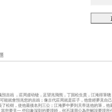
題
神魂預吉凶 ，莊周虛幼蜨，足望兆飛熊，丁固松生貴，江淹得筆
可能就會預兆您的吉凶；像古代莊周就是莊子，他曾經夢見自己
然長了松樹，使他最後名列三公；江淹夢中夢到天帝送他的筆，
。當您夢見一 些印象深刻的夢境時，何不讓周公為您解說夢境所