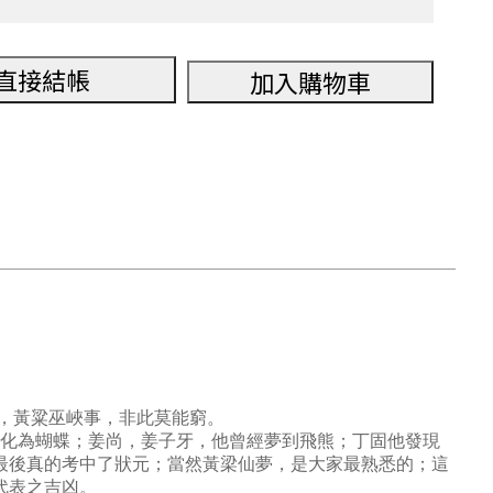
直接結帳
加入購物車
聰，黃粱巫峽事，非此莫能窮。
化為蝴蝶；姜尚，姜子牙，他曾經夢到飛熊；丁固他發現
他最後真的考中了狀元；當然黃梁仙夢，是大家最熟悉的；這
代表之吉凶。