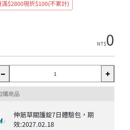
滿$2800現折$100(不累計)
0
NT$
加購商品
伸筋草關護錠7日體驗包，期
效:2027.02.18