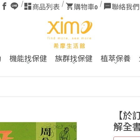
商品列表
購物車
聯絡我們
0
動
機能找保健
族群找保健
植萃保養
【於
解全