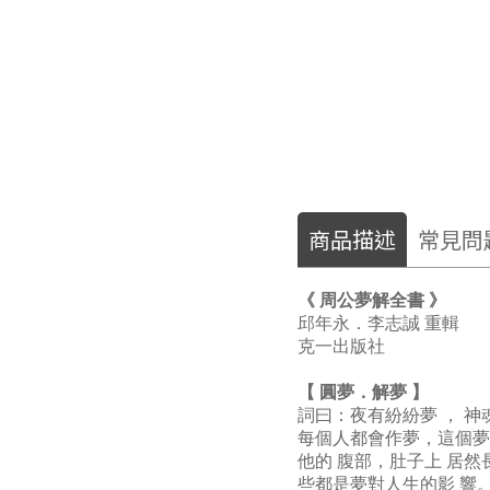
商品描述
常見問
《 周公夢解全書 》
邱年永．李志誠 重輯
克一出版社
【 圓夢．解夢 】
詞曰：夜有紛紛夢 ， 
每個人都會作夢，這個夢
他的 腹部，肚子上 居
些都是夢對人生的影 響