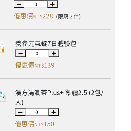
優惠價
228
(限購 2 件)
NT$
養參元氣錠7日體驗包
優惠價
139
NT$
漢方清潤茶Plus+ 禦霾2.5 (2包/
入)
優惠價
150
NT$