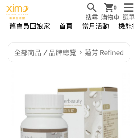
0
搜尋
購物車
選單
舊會員回娘家
首頁
當月活動
機能
全部商品
品牌總覽
蓮芳 Refined