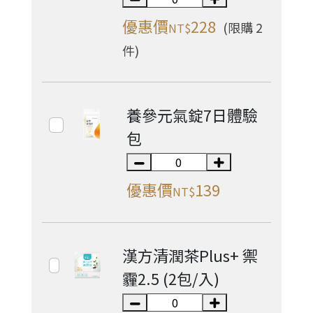
優惠價
228
(限購 2
NT$
件)
養參元氣錠7日體驗
包
優惠價
139
NT$
漢方清潤茶Plus+ 禦
霾2.5 (2包/入)