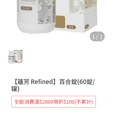
1
/
1
【蓮芳 Refined】百合錠(60錠/
罐)
全館消費滿$2800現折$100(不累計)